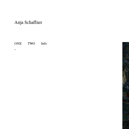
Anja Schaffner
ONE
.....
TWO
......
Info
.... .... ....
_